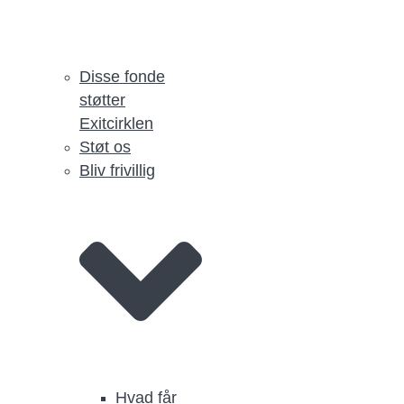
Disse fonde
støtter
Exitcirklen
Støt os
Bliv frivillig
Hvad får