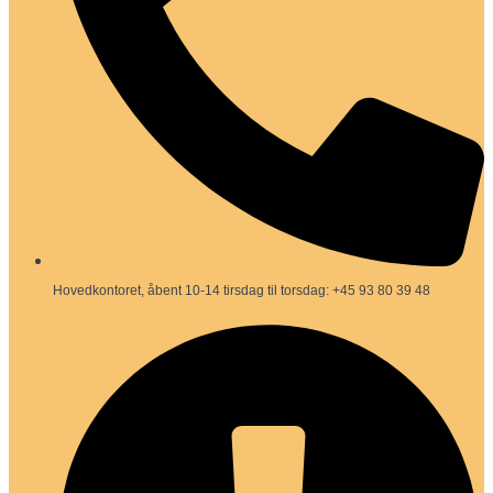
Hovedkontoret, åbent 10-14 tirsdag til torsdag: +45 93 80 39 48