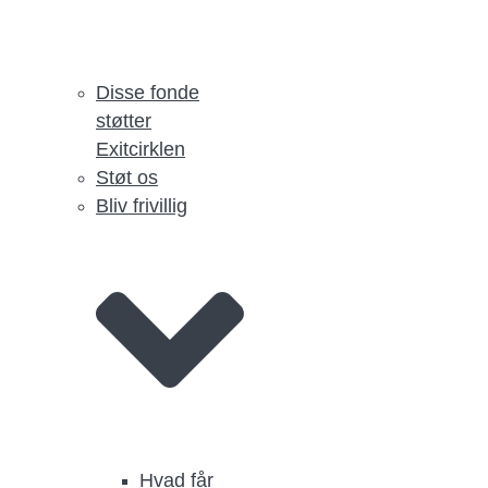
Disse fonde
støtter
Exitcirklen
Støt os
Bliv frivillig
Hvad får