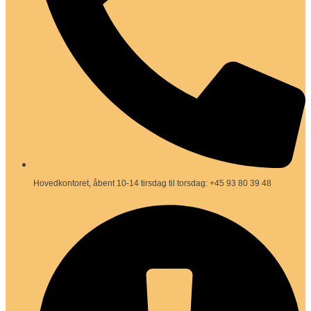
Hovedkontoret, åbent 10-14 tirsdag til torsdag: +45 93 80 39 48