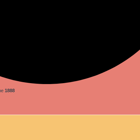
ine
1888